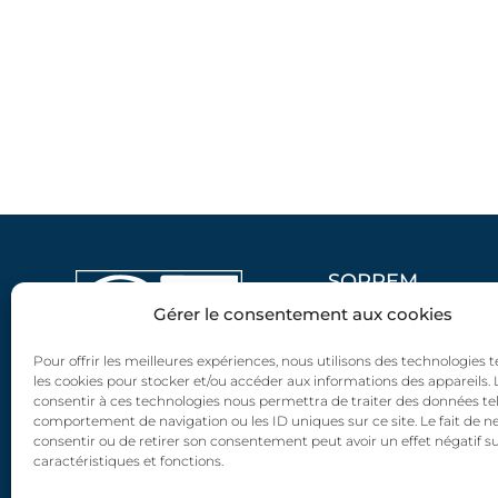
SOPREM
Gérer le consentement aux cookies
Savoir-faire
Dépannage
Pour offrir les meilleures expériences, nous utilisons des technologies t
les cookies pour stocker et/ou accéder aux informations des appareils. L
L'entreprise
consentir à ces technologies nous permettra de traiter des données tel
comportement de navigation ou les ID uniques sur ce site. Le fait de n
consentir ou de retirer son consentement peut avoir un effet négatif s
caractéristiques et fonctions.