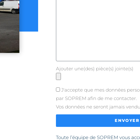
Ajouter une(des) pièce(s) jointe(s)
J'accepte que mes données personn
par SOPREM afin de me contacter.
Vos données ne seront jamais vendue
ENVOYER
Toute l’équipe de SOPREM vous ac